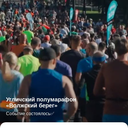
Угличский полумарафон
«
Волжский берег
»
Событие состоялось✅