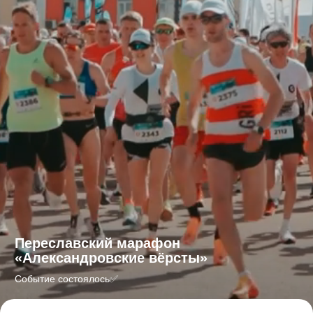
Переславский марафон
«
Александровские вёрсты
»
Событие состоялось✅