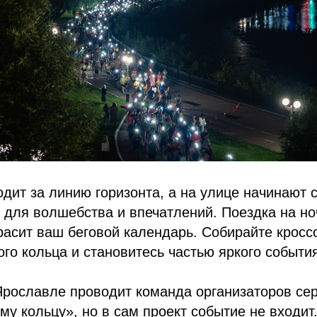
одит за линию горизонта, а на улице начинают 
 для волшебства и впечатлений. Поездка на но
асит ваш беговой календарь. Собирайте кросс
ого кольца и становитесь частью яркого событи
 Ярославле проводит команда организаторов с
му кольцу», но в сам проект событие не входит