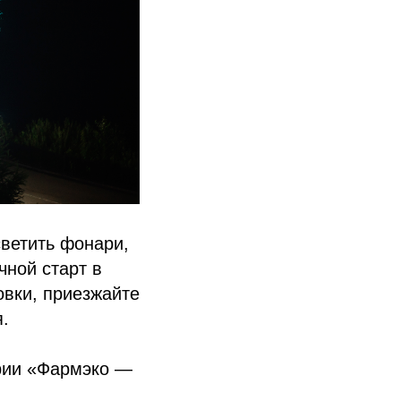
светить фонари,
чной старт в
овки, приезжайте
я.
ерии «Фармэко —
.