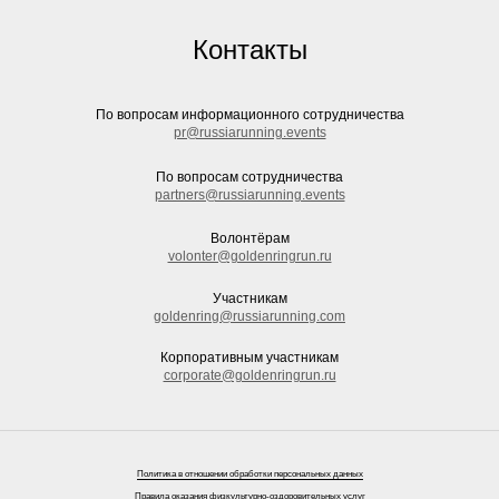
Контакты
По вопросам информационного сотрудничества
pr@russiarunning.events
По вопросам сотрудничества
partners@russiarunning.events
Волонтёрам
volonter@goldenringrun.ru
Участникам
goldenring@russiarunning.com
Корпоративным участникам
corporate@goldenringrun.ru
Политика в отношении обработки персональных данных
Правила оказания физкультурно-оздоровительных услуг