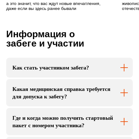
а это значит, что вас ждут новые впечатления,
живопис
даже если вы здесь ранее бывали
отечест
Информация о
забеге и участии
Как стать участником забега?
Какая медицинская справка требуется
для допуска к забегу?
Где и когда можно получить стартовый
пакет с номером участника?
формат gpx
формат gpx
формат gpx
формат gpx