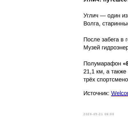
Углич — один из
Волга, старинны
После забега в 
Музей гидроэнер
Полумарафон
«
21,1 км, а такж
трёх спортсмено
Источник:
Welco
2026-05-21 09:00