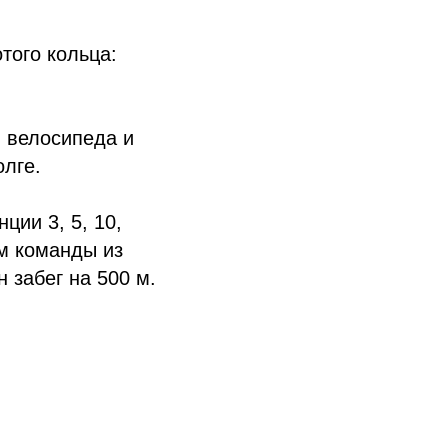
того кольца:
й велосипеда и
олге.
ции 3, 5, 10,
ом команды из
 забег на 500 м.