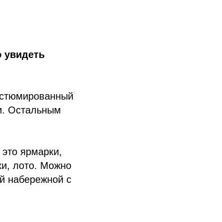
о увидеть
остюмированный
ки. Остальным
 это ярмарки,
ки, лото. Можно
ой набережной с