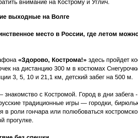
ратить внимание на Кострому и Углич.
ние выходные на Волге
нственное место в России, где летом можн
афона
«Здорово, Кострома!»
здесь пройдет к
очек на дистанцию 300 м в костюмах Снегуроч
ии 3, 5, 10 и 21,1 км, детский забег на 500 м.
знакомство с Костромой. Город в дни забега -
русские традиционные игры — городки, бирюль
я в роли гончара или полюбоваться костромск
й прогулке.
твие без спешки