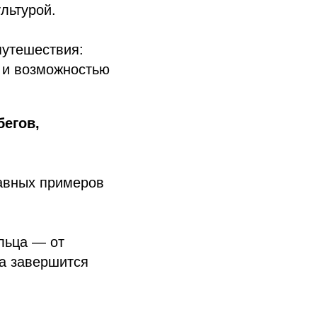
льтурой.
путешествия:
у и возможностью
бегов,
лавных примеров
ольца — от
а завершится