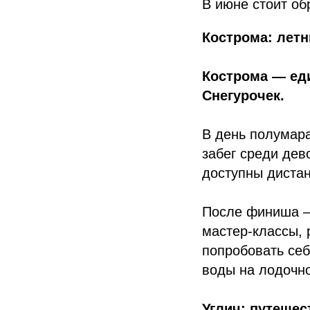
В июне стоит об
Кострома: лет
Кострома — еди
Снегурочек.
В день полумар
забег среди дев
доступны дистанц
После финиша — 
мастер-классы, 
попробовать себ
воды на лодочно
Углич: путешес